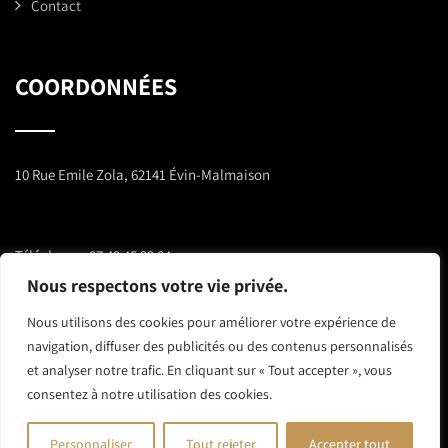
Contact
COORDONNÉES
10 Rue Emile Zola, 62141 Évin-Malmaison
Téléphone :
07 49 45 32 84
Nous respectons votre vie privée.
E-mail :
athermenergies@outlook.com
Nous utilisons des cookies pour améliorer votre expérience de
navigation, diffuser des publicités ou des contenus personnalisés
et analyser notre trafic. En cliquant sur « Tout accepter », vous
consentez à notre utilisation des cookies.
© Copyright 2025
Atherm'Energies
-
Mentions légales
Réalisation
Nine-Web
Personnaliser
Tout rejeter
Accepter tout