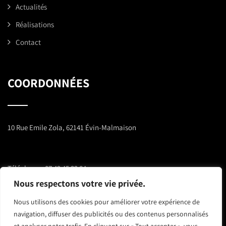
Actualités
Réalisations
Contact
COORDONNÉES
10 Rue Emile Zola, 62141 Évin-Malmaison
Téléphone :
07 49 45 32 84
Nous respectons votre vie privée.
E-mail :
athermenergies@outlook.com
Nous utilisons des cookies pour améliorer votre expérience de
navigation, diffuser des publicités ou des contenus personnalisés