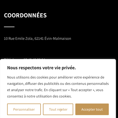
COORDONNÉES
10 Rue Emile Zola, 62141 Évin-Malmaison
Téléphone :
07 49 45 32 84
Nous respectons votre vie privée.
E-mail :
athermenergies@outlook.com
Nous utilisons des cookies pour améliorer votre expérience de
navigation, diffuser des publicités ou des contenus personnalisés
et analyser notre trafic. En cliquant sur « Tout accepter », vous
consentez à notre utilisation des cookies.
© Copyright 2025
Atherm'Energies
-
Mentions légales
Réalisation
Nine-Web
Personnaliser
Tout rejeter
Accepter tout