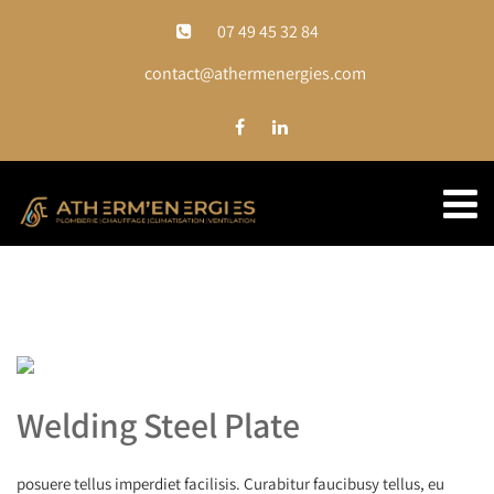
07 49 45 32 84
contact@athermenergies.com
Welding Steel Plate
posuere tellus imperdiet facilisis. Curabitur faucibusy tellus, eu